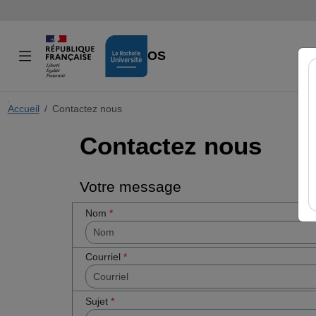
VIDÉOS
Accueil
Cocher
Contactez nous
cette case
Contactez nous
si vous êtes
un humain
en métal
(obligatoire)
Votre message
Nom
*
Courriel
*
Sujet
*