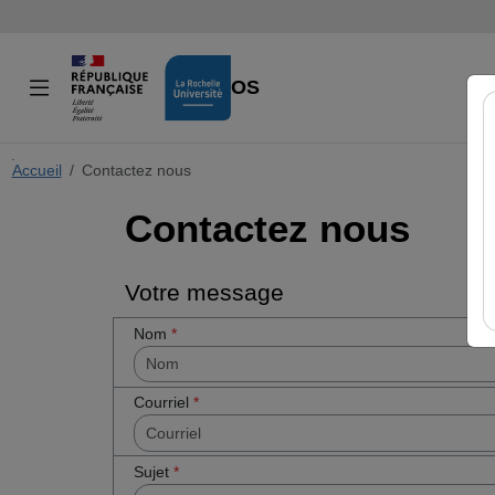
VIDÉOS
Accueil
Cocher
Contactez nous
cette case
Contactez nous
si vous êtes
un humain
en métal
(obligatoire)
Votre message
Nom
*
Courriel
*
Sujet
*