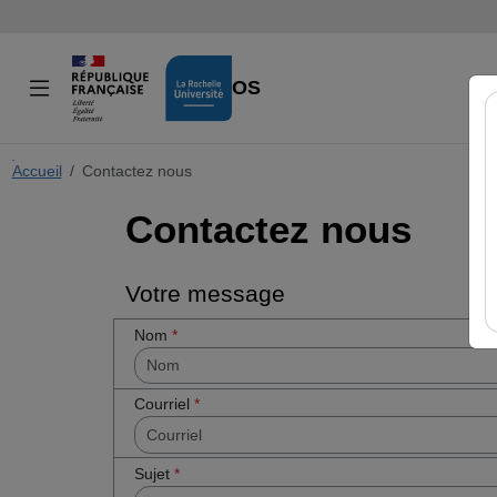
VIDÉOS
Accueil
Cocher
Contactez nous
cette case
Contactez nous
si vous êtes
un humain
en métal
(obligatoire)
Votre message
Nom
*
Courriel
*
Sujet
*